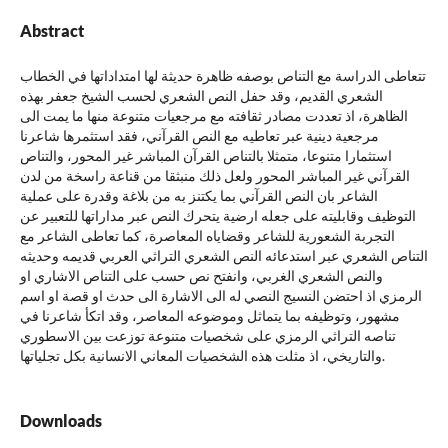
Abstract
تتعاطى الدراسة مع التناص بوصفه ظاهرة حديثة لها امتداداتها في الخطاب
الشعري القديم، وقد حفل النص الشعري لحسب الشيخ جعفر بهذه
الظاهرة، اذ تعددت مصادر ثقافته مع مرجعيات متنوعة منها ما يمت الى
مرجعية دينية عبر تعاطيه مع النص القرآني، فقد استثمرها شاعرنا
استثمارا متنوعا، متمثلا بالتناص القرآن المباشر غير المحور، والتناص
القرآني غير المباشر المحور ولعل ذلك منبثقا من قناعة راسخة من لدن
الشاعر بان النص القرآني بما يكتنز به من بلاغة وقدرة على عملية
التوظيف وقابليته على جعله ارضية يتحرك النص عبر مداراتها للتعبير عن
التجربة الشعورية للشاعر وقضاياه المعاصرة، كما تعاطى الشاعر مع
التناص الشعري عبر استدعائه النص الشعري التراثي العربي قديمه وحديثه
والنص الشعري الغربي، وانفتح نص حسب على التناص الاشاري او
الرمزي اذ احتضن النسيج النصي له الى الاشارة الى حدث او قصة او اسم
مشهور، وتوظيفه بما يتماثل وموضوعه المعاصر، وقد اتكأ شاعرنا في
تناصه التراثي الرمزي على شخصيات متنوعة توزعت بين الاسطوري
والتاريخي، اذ مثلت هذه الشخصيات المعاني الانسانية بكل تجلياتها.
Downloads