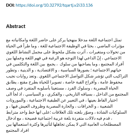
DOI:
https://doi.org/10.32792/tqartj.v2i33.136
Abstract
تمثل اجتماعية اللغة مدخلا منهجيا يركز على حاضر اللغة وامكانياته مع
مؤثرات الماضي ، بحثا في الوظيفة الاجتماعية للغة ، وما طرأ في الحياة
من تحولات ومتغيرات ، أثرت بشكل ملحوظ على مجمل النشاط اللغوي
الاجتماعي ، إنّ الداعي لهذا التوجه هو الرغبة في فهم اللغة وعملها بين
أفراد المجتمع ، وما يصاحبها من سلوك ، يجمع بين اللغة والتكلمين في
حياتهم الاجتماعية ؛ بصورها السياسية ، و الاقتصادية ، و الدينية ، وتطور
التراكيب التي تؤشر شكل التواصل الاجتماعي اللغوي . وتعد روايات نجيب
محفوظ عامة ، وأفراح القبة خاصة ، تصويرا للحياة بطرح مقنع ، يطابق
الحياة المصرية ، وسلوك الفرد ، مستعينا بأسلوبه المتفرد في وصف
المجتمع من الداخل ، بسياقه التاريخي ، والفكري ، و السياسي ، اذ لجأ الى
اختيار الفاظ بعينها ، في التعبير عن الطبقية الاجتماعية ، والموروثات
الشعبية ، و الخرافات ، والحارة المصرية وظروف العيش فيها ، و
السلوكيات الشاذة ، وصوّر بلغته تلك العلاقات ؛على انها خط واحد مترابط
، قدم فيه دلالات متفردة بلغة عربية اجتماعية فصيحة ، مع ادخال
المصطلحات العامية التي لا يمكن تجاهلها لتأثيرها وكثرة استعمالها بين
افراد المجتمع