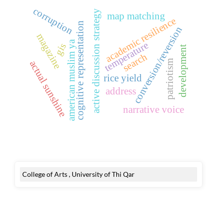
corruption
active discussion strategy
map matching
academic resilience
cognitive representation
conversion/reversion
magazine
american muslim ya
temperature
gis
development
search
patriotism
actual sunshine
rice yield
address
narrative voice
College of Arts , University of Thi Qar