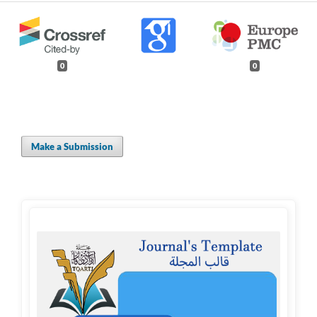
0
0
Make a Submission