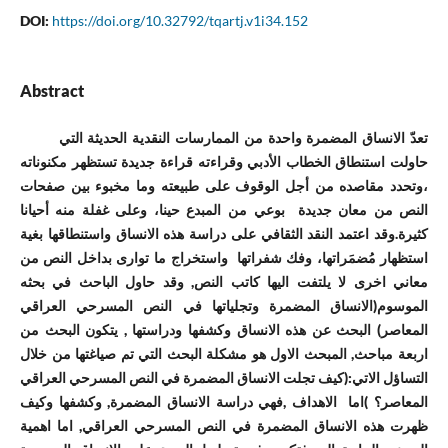
DOI:
https://doi.org/10.32792/tqartj.v1i34.152
Abstract
تعدّ الانساق المضمرة واحدة من الممارسات النقدية الحديثة التي
حاولت استنطاق الخطاب الأدبي وقراءته قراءة جديدة تستظهر مكنوناته
،وتحدد مقاصده من أجل الوقوف على طبيعته وما مخبوء بين صفحات
النص من معان جديدة بوعي من المبدع حينا، وعلى غفلة منه أحيانا
كثيرة.وقد اعتمد النقد الثقافي على دراسة هذه الانساق واستنطاقها بغية
استظهار مُضمَراتها، وفك شفراتها واستخراج ما توارى بداخل النص من
معاني اخرى لا يلتفت اليها كاتب النص, وقد حاول الباحث في بحثه
الموسوم(الانساق المضمرة وتجلياتها في النص المسرحي العراقي
المعاصر) البحث عن هذه الانساق وكشفها ودراستها , يتكون البحث من
اربعة مباحث, المبحث الاول هو مشكلة البحث التي تم صياغتها من خلال
التساؤل الاتي:(كيف تجلت الانساق المضمرة في النص المسرحي العراقي
المعاصر؟ )اما الاهداف ,فهي دراسة الانساق المضمرة, وكشفها وكيف
ظهرت هذه الانساق المضمرة في النص المسرحي العراقي, اما اهمية