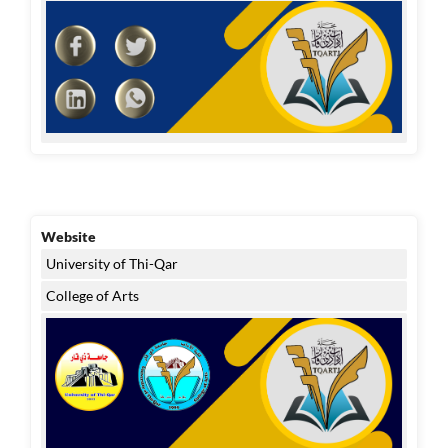
Website
University of Thi-Qar
College of Arts