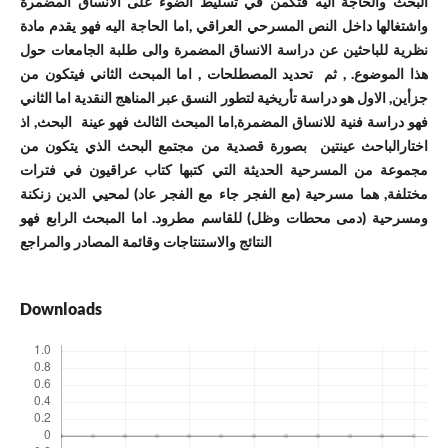
البحث والحاجة اليه فتكمن في تسليط الضوء على الانساق المضمرة
واشتغالها داخل النص المسرحي العراقي ,اما الحاجة اليه فهو يقدم مادة
نظرية للباحثين عن دراسة الانساق المضمرة والى طلبة الجامعات حول
هذا الموضوع. , ثم تحديد المصطلحات , اما المبحث الثاني فيتكون من
جزأين, الاول هو دراسة تأريخية لتطور النسق عبر المناهج النقدية اما الثاني
فهو دراسة فنية للانساق المضمرة,اما المبحث الثالث فهو عينة البحث, اذ
اختارالباحث عينتين بصورة قصدية من مجتمع البحث الذي يتكون من
مجموعة من المسرحية الحديثة التي كتبها كتاب عراقيون في فترات
مختلفة, هما مسرحية (مع الفجر جاء مع الفجر عاد) لمحيي الدين زنكنة
ومسرحية (دمى محطات وظل) للقاسم مطرود. اما المبحث الرابع فهو
النتائج والاستنتاجات وقائمة المصادر والمراجع
Downloads