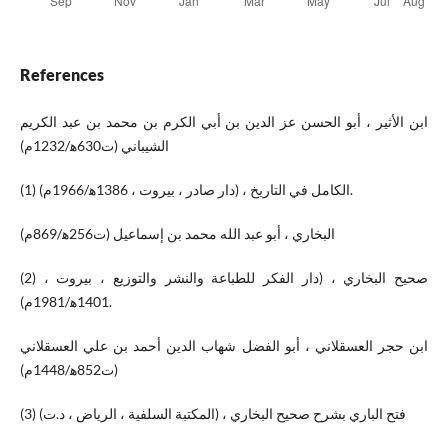
References
ابن الأثير ، أبو الحسن عز الدين بن أبي الكرم بن محمد بن عبد الكريم
الشيباني (ت630ه‍/1232م)
(1) الكامل في التاريخ ، (دار صادر ، بيروت ، 1386ه‍/1966م).
البخاري ، أبو عبد الله محمد بن إسماعيل (ت256ه‍/869م)
(2) صحيح البخاري ، (دار الفكر للطباعة والنشر والتوزيع ، بيروت ،
1401ه‍/1981م).
ابن حجر العسقلاني ، أبو الفضل شهاب الدين أحمد بن علي العسقلاني
(ت852ه‍/1448م)
(3) فتح الباري بشرح صحيح البخاري ، (المكتبة السلفية ، الرياض ، د.ت)