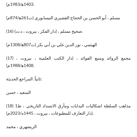
1403ه‍/1983م).
مسلم ، أبو الحسن بن الحجاج القشيري النيسابوري (ت261ه‍/874م)
(16) صحيح مسلم ، (دار الفكر ، بيروت ، د.ت).
الهيثمي ، نور الدين علي بن أبي بكر (ت807ه‍/1308م)
(17) مجمع الزوائد ومنبع الفوائد ، (دار الكتب العلمية ، بيروت ،
1408ه‍/1988م).
ثانياً: المراجع الحديثة:
السعيد ، حسن
(18) مذاهب السلطة اشكاليات البدايات ومأزق الانسداد التاريخي ، ط1
(دار التعارف للمطبوعات ، بيروت ، 1445ه/2023م).
الريشهري ، محمد