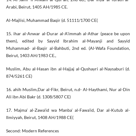
Arabi, Beirut, 1405 AH/1985 CE.
Al-Majlisi, Muhammad Baqir (d. 51111/1700 CE(
15. ihar al-Anwar al-Durar al-A'immah al-Athar (peace be upon
them), edited by Sayyid Ibrahim al-Mayanji and Sayyid
Muhammad- al-Baqir al-Bahbuti, 2nd ed. (Al-Wafa Foundation,
Beirut, 1403 AH/1983 CE.,
Muslim, Abu al-Hasan ibn al-Hajjaj al-Qushayri al-Naysaburi (d.
874/5261 CE)
16. ahih Muslim,Dar al-Fikr, Beirut, n.d- Al-Haythami, Nur al-Din
Ali ibn Abi Bakr (d. 1308/5807 CE)
17. Majma' al-Zawa'id wa Manba' al-Fawa'id, Dar al-Kutub al-
Ilmiyyah, Beirut, 1408 AH/1988 CE(
Second: Modern References