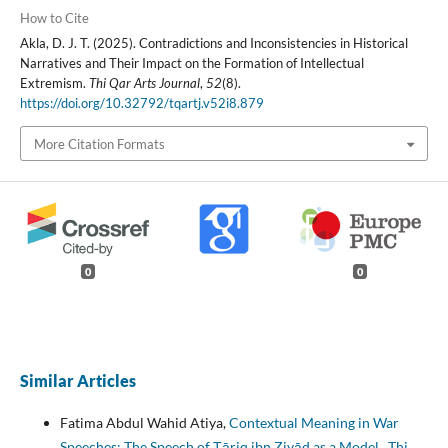
How to Cite
Akla, D. J. T. (2025). Contradictions and Inconsistencies in Historical
Narratives and Their Impact on the Formation of Intellectual
Extremism.
Thi Qar Arts Journal
,
52
(8).
https://doi.org/10.32792/tqartj.v52i8.879
More Citation Formats
0
0
Similar Articles
Fatima Abdul Wahid Atiya,
Contextual Meaning in War
Speeches: The Speech of Ṭāriq ibn Ziyād as a Model
,
Thi