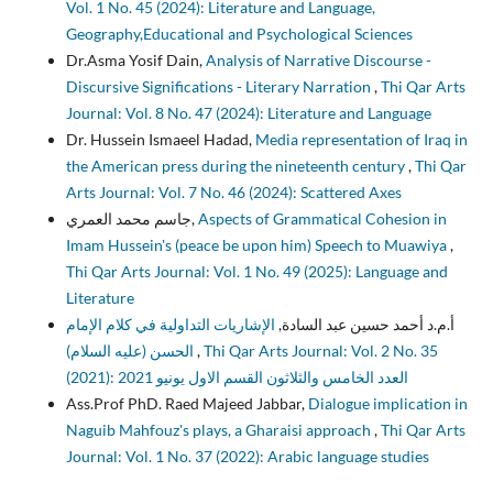
Vol. 1 No. 45 (2024): Literature and Language,
Geography,Educational and Psychological Sciences
Dr.Asma Yosif Dain,
Analysis of Narrative Discourse -
Discursive Significations - Literary Narration
,
Thi Qar Arts
Journal: Vol. 8 No. 47 (2024): Literature and Language
Dr. Hussein Ismaeel Hadad,
Media representation of Iraq in
the American press during the nineteenth century
,
Thi Qar
Arts Journal: Vol. 7 No. 46 (2024): Scattered Axes
جاسم محمد العمري,
Aspects of Grammatical Cohesion in
Imam Hussein's (peace be upon him) Speech to Muawiya
,
Thi Qar Arts Journal: Vol. 1 No. 49 (2025): Language and
Literature
أ.م.د أحمد حسين عبد السادة,
الإشاريات التداولية في كلام الإمام
الحسن (عليه السلام)
,
Thi Qar Arts Journal: Vol. 2 No. 35
(2021): العدد الخامس والثلاثون القسم الاول يونيو 2021
Ass.Prof PhD. Raed Majeed Jabbar,
Dialogue implication in
Naguib Mahfouz's plays, a Gharaisi approach
,
Thi Qar Arts
Journal: Vol. 1 No. 37 (2022): Arabic language studies