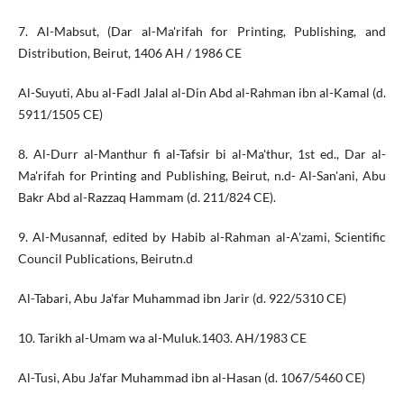
7. Al-Mabsut, (Dar al-Ma'rifah for Printing, Publishing, and
Distribution, Beirut, 1406 AH / 1986 CE
Al-Suyuti, Abu al-Fadl Jalal al-Din Abd al-Rahman ibn al-Kamal (d.
5911/1505 CE)
8. Al-Durr al-Manthur fi al-Tafsir bi al-Ma'thur, 1st ed., Dar al-
Ma'rifah for Printing and Publishing, Beirut, n.d- Al-San'ani, Abu
Bakr Abd al-Razzaq Hammam (d. 211/824 CE).
9. Al-Musannaf, edited by Habib al-Rahman al-A'zami, Scientific
Council Publications, Beirutn.d
Al-Tabari, Abu Ja'far Muhammad ibn Jarir (d. 922/5310 CE)
10. Tarikh al-Umam wa al-Muluk.1403. AH/1983 CE
Al-Tusi, Abu Ja'far Muhammad ibn al-Hasan (d. 1067/5460 CE)