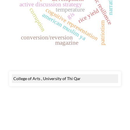
academic resilience
active discussion strategy
temperature
cognitive representation
corruption
rice yield
gis
american muslim ya
patriotism
conversion/reversion
magazine
College of Arts , University of Thi Qar