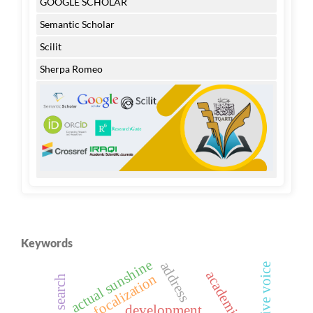
GOOGLE SCHOLAR
Semantic Scholar
Scilit
Sherpa Romeo
Keywords
actual sunshine
address
narrative voice
focalization
search
development