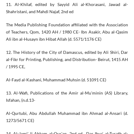
11. Al-Khilaf, edited by Sayyid Ali al-Khorasani, Jawad al-
Shahristani, and Mahdi Najaf, 2nd ed
The Media Publishing Foundation affiliated with the Association
of Teachers, Qom, 1420 AH / 1980 CE- Ibn Asakir, Abu al-Qasim
Ali ibn al-Husayn ibn Hibat Allah (d. 5571/1176 CE)
12. The History of the City of Damascus, edited by Ali Shiri, Dar
al-Fikr for Printing, Publishing, and Distribution- Beirut, 1415 AH
/ 1995 CE,
Al-Fayd al-Kashani, Muhammad Muhsin (d. 51091 CE)
13. Al-Wafi, Publications of the Amir al-Mu'minin (AS) Library,
Isfahan, (n.d.13-
Al-Qurtubi, Abu Abdullah Muhammad ibn Ahmad al-Ansari (d.
1273/5671 CE)
14. Al-Jami' li Ahkam al-Qur'an, 2nd ed., Dar Ihya' al-Turath al-